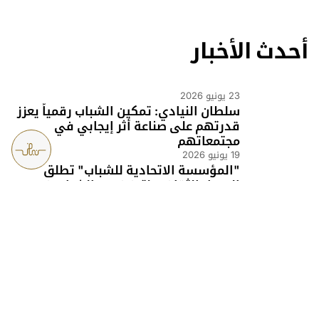
أحدث الأخبار
23 يونيو 2026
سلطان النيادي: تمكين الشباب رقمياً يعزز
قدرتهم على صناعة أثر إيجابي في
مجتمعاتهم
19 يونيو 2026
خريطة الموقع
سياسة الخصوصية
الشروط و الأحكام
"المؤسسة الاتحادية للشباب" تطلق
المسار الثقافي لتعزيز دور الشباب في
المسؤولية المجتمعية
12 مايو 2026
33% نمواً في برامج مراكز الشباب خلال
الربع الأول
08 مايو 2026
المؤسسة الاتحادية للشباب تستضيف أنور
قرقاش ضمن برنامج «100 موجه»
07 مايو 2026
المؤسسة الاتحادية للشباب تنظم فعاليات