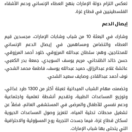
تعكس التزام دولة الإمارات بنهج العطاء الإنساني ودعم الأشقاء
الفلسطينيين في قطاع غزة.
إيصال الدعم
وشارك في البعثة 10 من شباب وشابات الإمارات، مجسدين قيم
العطاء والتضامن ومساهمين في إيصال الدعم الإنساني
للمحتاجين، وهم: سلطان عبدالله المرزوقي، خلود أحمد المرزوقي،
حسن خالد الظنحاني، مريم يوسف السويدي، جمعة بدر الكعبي،
عائشة غلام عبدالرزاق، حميد عبدالله يوسف، فاطمة محمد الشحي،
نوف أحمد عبدالقادر، وصايف سعيد الشحي.
وتضمنت مهام الشباب الميدانية تعبئة أكثر من 1300 طرد غذائي،
وتوزيع المساعدات الطبية، وتقديم أنشطة تعلمية واجتماعية
ودعم نفسي للأطفال والمرضى في المستشفى العائم، فضلاً عن
تشغيل محطات تحلية المياه، لتعزيز وصول المساعدات الحيوية
لسكان قطاع غزة، فيما جسدت التجربة روح المسؤولية والاحترافية
التي يتحلى بها شباب الإمارات.