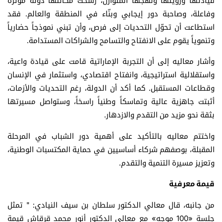
قيادتها ورؤيتها ونهجها المتوازن، رسّخت مكانتها دولةً مؤثرة
وفاعلة، وصاحبة دور إيجابي وبنّاء في المنطقة والعالم. فقد
استطاعت أن تحوّل التحديات إلى فرص، وأن تبني نموذجاً حضارياً
وتنموياً يقوم على الانفتاح والتسامح والشراكات المستدامة.
وأشار معاليه إلى أن التجربة الإماراتية قامت على قيادة واعية،
واستقلالية استراتيجية، وانفتاح اقتصادي، واستثمار في الإنسان
وقطاعات المستقبل. كما أكد أن الدولة، رغم التحديات والأزمات،
أثبتت جاهزية عالية وتماسكاً وطنياً راسخاً، وستواصل مسيرتها
بثقة نحو مزيد من التقدم والازدهار.
واختتم معاليه بالتأكيد على أهمية دور الشباب في المرحلة
المقبلة، بوصفهم شركاء أساسيين في حماية المكتسبات الوطنية،
وتعزيز مسيرة التنمية والتقدم.
قيمة معرفية
من جانبه، قال معالي الدكتور سلطان بن سيف النيادي: " تمثل
جلسة «100 موجه» مع معالي الدكتور أنور محمد قرقاش قيمة